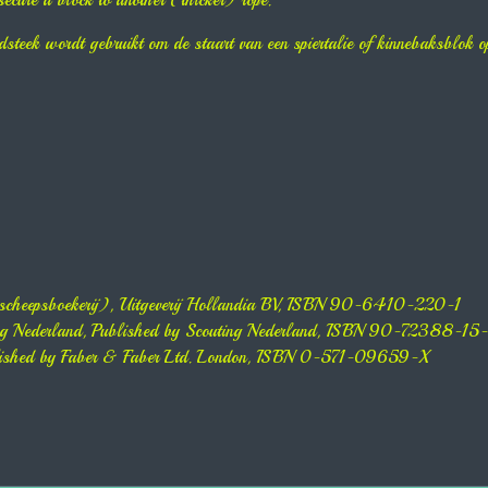
secure a block to another (thicker) rope.
teek wordt gebruikt om de staart van een spiertalie of kinnebaksblok op 
 (scheepsboekerij), Uitgeverij Hollandia BV, ISBN 90-6410-220-1
uting Nederland, Published by Scouting Nederland, ISBN 90-72388-15-
blished by Faber & Faber Ltd. London, ISBN 0-571-09659-X