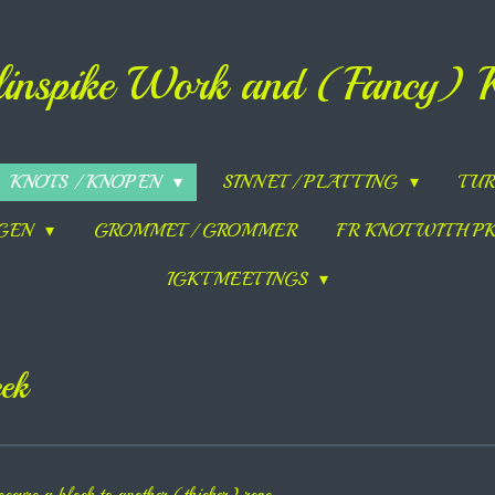
inspike Work and (Fancy) 
KNOTS / KNOPEN
SINNET / PLATTING
TUR
NGEN
GROMMET / GROMMER
FR KNOT WITH PK
IGKT MEETINGS
eek