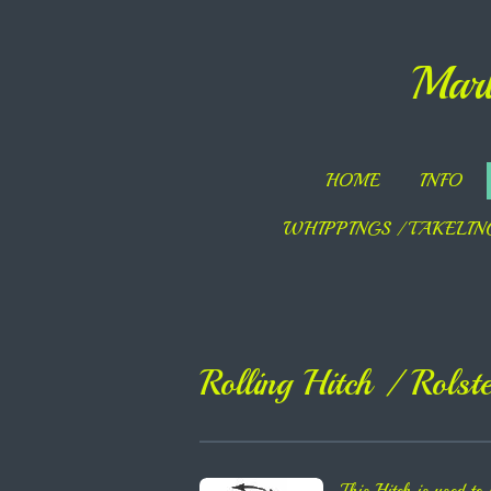
Ga
direct
Marl
naar
de
hoofdinhoud
HOME
INFO
WHIPPINGS / TAKELI
Rolling Hitch / Rolst