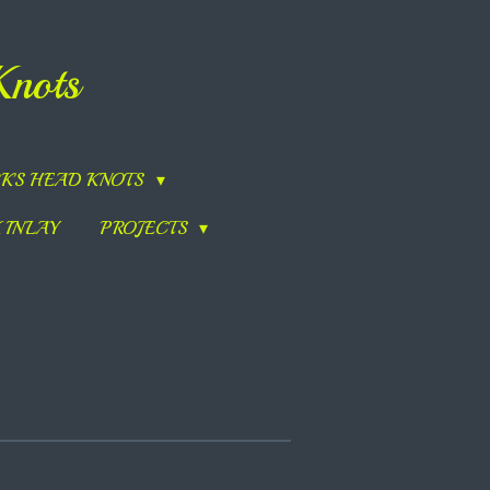
Knots
K'S HEAD KNOTS
 INLAY
PROJECTS