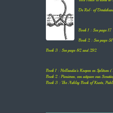
This Hitch is used to 
De Rol- of Derdehands
Book 1 : See page 17
Book 2 : See page 51
Book 3 : See page 82 and 292
Book 1 : Hollandia's Knopen en Splitsen
Book 2 : Pionieren, een uitgave van Sco
Book 3 : The Ashley Book of Knots, Pu