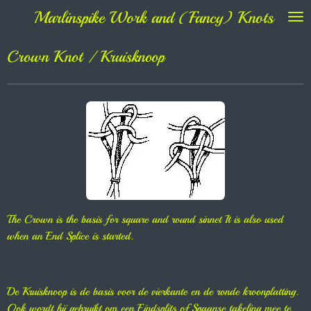
Marlinspike Work and (Fancy) Knots
Ga
direct
naar
Crown Knot / Kruisknoop
de
hoofdinhoud
The Crown is the basis for square and round sinnet It is also used
when an End Splice is started.
De Kruisknoop is de basis voor de vierkante en de ronde kroonplatting.
Ook wordt hij gebruikt om een Eindsplits of Spaanse takeling mee te