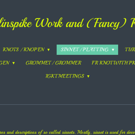
inspike Work and (Fancy) 
KNOTS / KNOPEN
SINNET / PLATTING
TUR
NGEN
GROMMET / GROMMER
FR KNOT WITH PK
IGKT MEETINGS
es and descriptions of so called sinnets. Mostly, sinnet is used for dec