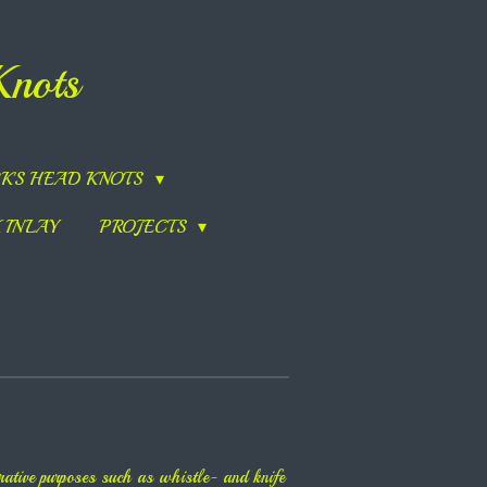
Knots
K'S HEAD KNOTS
 INLAY
PROJECTS
orative purposes such as whistle- and knife