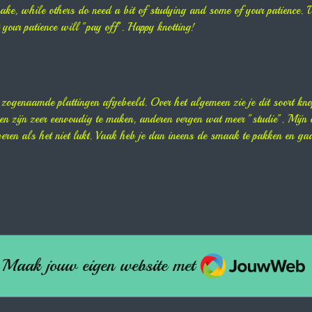
ake, while others do need a bit of studying and some of your patience. 
 your patience will "pay off". Happy knotting!
l zogenaamde plattingen afgebeeld. Over het algemeen zie je dit soort kno
n zijn zeer eenvoudig te maken, anderen vergen wat meer "studie". Mijn e
beren als het niet lukt. Vaak heb je dan ineens de smaak te pakken en gaa
JouwWeb
Maak jouw eigen website met