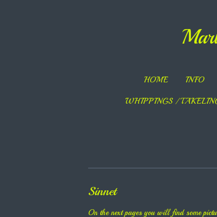
Ga
direct
Marl
naar
de
hoofdinhoud
HOME
INFO
WHIPPINGS / TAKELI
Sinnet
On the next pages you will find some pictur