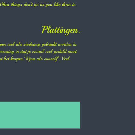
When things don't go as you like them to
Plattingen.
pen veel als sierknoop gebruikt worden in
rvaring is dat je vooral veel geduld moet
t het knopen "bijna als vanzelf". Veel