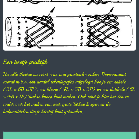
Een beetje praktijk
Na alle theorie nu eerst eens wat practische zaken. Bovenstaand
wordt m.b.v. een aantal tekeningetjes uitgelegd hoe je een enkele
(3L x 5B x3P), een kleine (4L x 3B x 3P) en een dubbele (5L
x 4B x 1P) Turkse knoop kunt maken. Ook vind je hier het één en
ander over het maken van zeer grote Turkse knopen en de
hulpmiddelen die je hierbij kunt gebruiken.