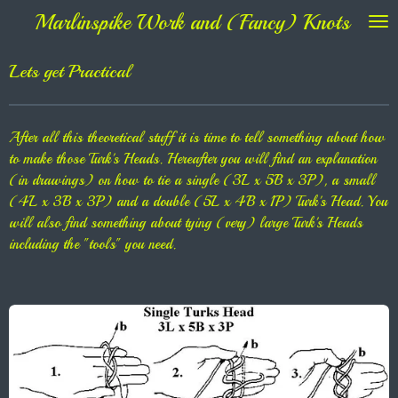
Marlinspike Work and (Fancy) Knots
Ga
direct
naar
Lets get Practical
de
hoofdinhoud
After all this theoretical stuff it is time to tell something about how
to make those Turk's Heads. Hereafter you will find an explanation
(in drawings) on how to tie a single (3L x 5B x 3P), a small
(4L x 3B x 3P) and a double (5L x 4B x 1P) Turk's Head. You
will also find something about tying (very) large Turk's Heads
including the "tools" you need.