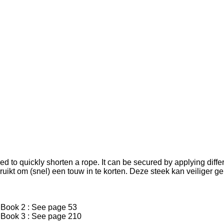
o quickly shorten a rope. It can be secured by applying differen
ikt om (snel) een touw in te korten. Deze steek kan veiliger g
e page 53
e page 210