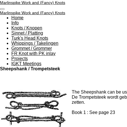
Marlinspike Work and (Fancy) Knots
Ga
direct
Marlinspike Work and (Fancy) Knots
naar
Home
de
Info
hoofdinhoud
Knots / Knopen
Sinnet / Platting
Turk's Head Knots
Whippings / Takelingen
Grommet / Grommer
FR Knot with PK inlay
Projects
IGKT Meetings
Sheepshank / Trompetsteek
The Sheepshank can be used t
De Trompetsteek wordt gebru
zetten.
Book 1 : See page 23
Book 2 : Se
Book 3 : Se