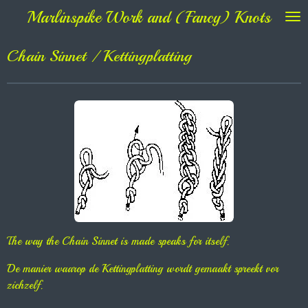
Marlinspike Work and (Fancy) Knots
Ga
direct
naar
Chain Sinnet / Kettingplatting
de
hoofdinhoud
The way the Chain Sinnet is made speaks for itself.
De manier waarop de Kettingplatting wordt gemaakt spreekt vor
zichzelf.