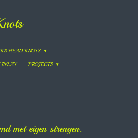
Knots
K'S HEAD KNOTS
 INLAY
PROJECTS
md met eigen strengen.