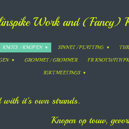
inspike Work and (Fancy) 
KNOTS / KNOPEN
SINNET / PLATTING
TUR
NGEN
GROMMET / GROMMER
FR KNOT WITH PK
IGKT MEETINGS
 with it's own strands.
Knopen op touw, gevor