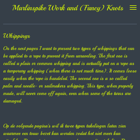
Marlinspike Work and (Fancy) Knots
Ga
direct
naar
de
Whippings
hoofdinhoud
On the next pages I want to present two types of whippings that can
be applied to a rope to prevent it from unraveling. The first one is
called a plain or common whipping and is actually put on a rope as
a temporary whipping (when there is not much time). It comes loose
easily when the rope is handeled. The second one is a so called
palm and needle- or sailmakers whipping. This type, when properly
made, will never come off again, even when some of the turns are
damaged.
Op de volgende pagina's wil ik twee typen takelingen laten zien
waarmee een touw bezet kan worden zodat het niet meer kan