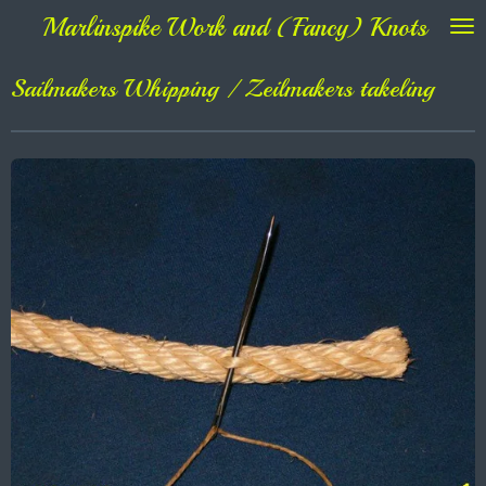
Marlinspike Work and (Fancy) Knots
Ga
direct
naar
Sailmakers Whipping / Zeilmakers takeling
de
hoofdinhoud