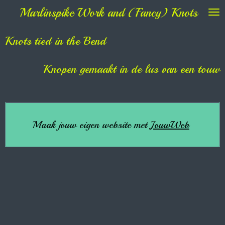
Marlinspike Work and (Fancy) Knots
Ga
direct
naar
Knots tied in the Bend
de
hoofdinhoud
Knopen gemaakt in de lus van een touw
Maak jouw eigen website met
JouwWeb