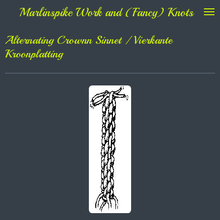
Marlinspike Work and (Fancy) Knots
Ga
direct
naar
Alternating Crownn Sinnet / Vierkante
de
Kroonplatting
hoofdinhoud