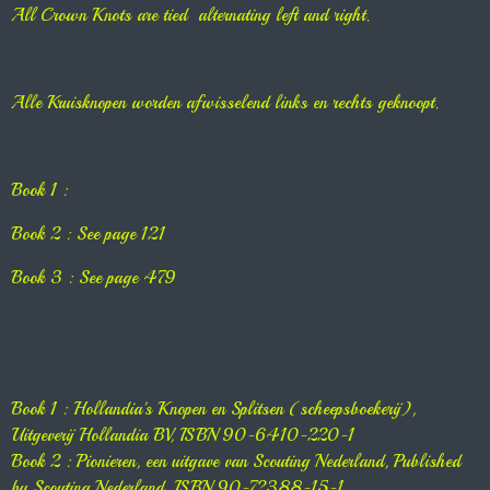
All Crown Knots are tied alternating left and right.
Alle Kruisknopen worden afwisselend links en rechts geknoopt.
Book 1 :
Book 2 : See page 121
Book 3 : See page 479
Book 1 : Hollandia's Knopen en Splitsen (scheepsboekerij),
Uitgeverij Hollandia BV, ISBN 90-6410-220-1
Book 2 : Pionieren, een uitgave van Scouting Nederland, Published
by Scouting Nederland, ISBN 90-72388-15-1